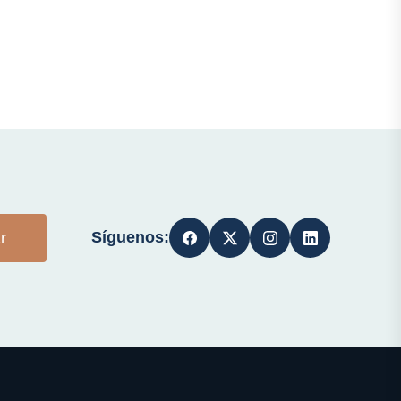
Síguenos:
r